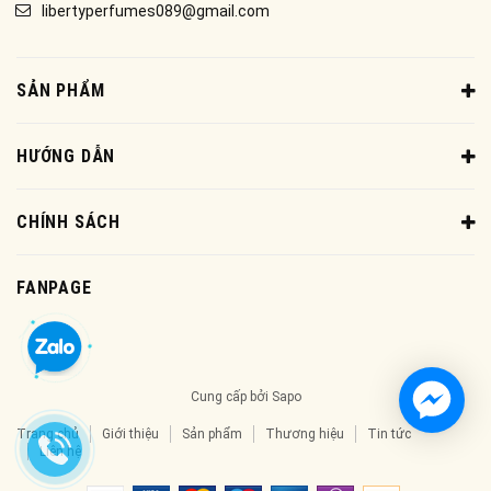
libertyperfumes089@gmail.com
SẢN PHẨM
HƯỚNG DẪN
CHÍNH SÁCH
FANPAGE
Cung cấp bởi
Sapo
Trang chủ
Giới thiệu
Sản phẩm
Thương hiệu
Tin tức
Liên hệ