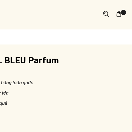
0
 BLEU Parfum
 𝘩𝘢̀𝘯𝘨 𝘵𝘰𝘢̀𝘯 𝘲𝘶𝘰̂́𝘤
 𝘵𝘦̂𝘯
𝘲𝘶𝘢̀