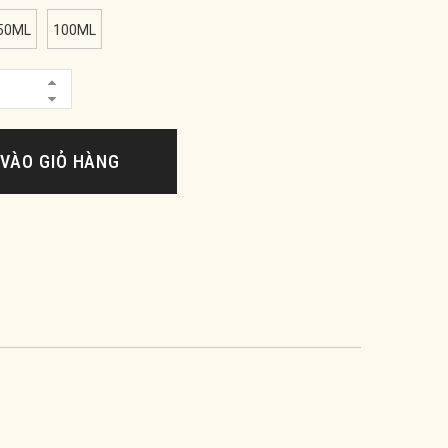
50ML
100ML
VÀO GIỎ HÀNG