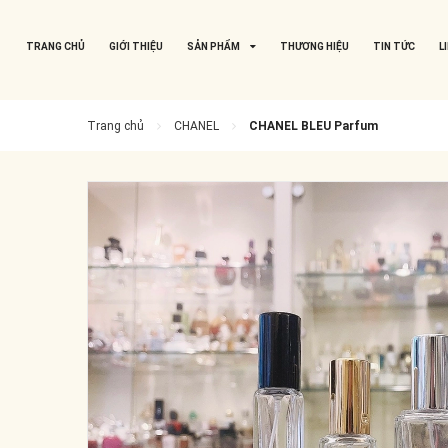
TRANG CHỦ
GIỚI THIỆU
SẢN PHẨM
THƯƠNG HIỆU
TIN TỨC
L
Trang chủ
CHANEL
CHANEL BLEU Parfum