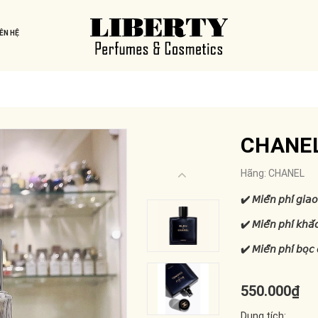
IÊN HỆ
CHANEL
Hãng:
CHANEL
✔️ 𝘔𝘪𝘦̂̃𝘯 𝘱𝘩𝘪́ 𝘨𝘪𝘢𝘰
✔️ 𝘔𝘪𝘦̂̃𝘯 𝘱𝘩𝘪́ 𝘬𝘩𝘢̆́
✔️ 𝘔𝘪𝘦̂̃𝘯 𝘱𝘩𝘪́ 𝘣𝘰̣𝘤 
550.000₫
Dung tích: