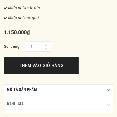
✔️ 𝘔𝘪𝘦̂̃𝘯 𝘱𝘩𝘪́ 𝘬𝘩𝘢̆́𝘤 𝘵𝘦̂𝘯
✔️ 𝘔𝘪𝘦̂̃𝘯 𝘱𝘩𝘪́ 𝘣𝘰̣𝘤 𝘲𝘶𝘢̀
1.150.000₫
Số lượng:
THÊM VÀO GIỎ HÀNG
MÔ TẢ SẢN PHẨM
ĐÁNH GIÁ