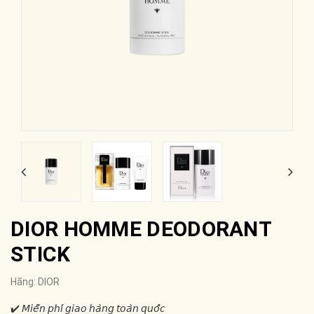
DIOR HOMME DEODORANT
STICK
Hãng:
DIOR
✔️ 𝘔𝘪𝘦̂̃𝘯 𝘱𝘩𝘪́ 𝘨𝘪𝘢𝘰 𝘩𝘢̀𝘯𝘨 𝘵𝘰𝘢̀𝘯 𝘲𝘶𝘰̂́𝘤