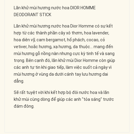
Lăn khử mùi hương nước hoa DIOR HOMME
DEODORANT STICK
Lăn khử mùi hương nước hoa Dior Homme có sự kết
hợp từ các thành phần cây xô thơm, hoa lavender,
hoa diên vỹ, cam bergamot, hổ phách, cocao, cỏ
vetiver, hoắc hương, xạ hương, da thuộc... mang đến
mùi hương gỗ nồng nàn nhưng cực kỳ tinh tế và sang
trọng. Bên cạnh đó, lăn khử mùi Dior Homme còn giúp
các anh tự tin khi giao tiếp, làm việc suốt cả ngày vì
mùi hương ở vùng da dưới cánh tay lưu hương dai
dẳng.
Sẽ rất tuyệt vời khi kết hợp bộ đôi nước hoa và lăn
khử mùi cùng dòng để giúp các anh "tỏa sáng" trước
đám đông.