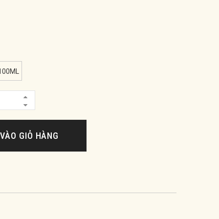
100ML
VÀO GIỎ HÀNG