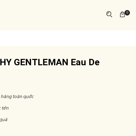
0
HY GENTLEMAN Eau De
 𝘩𝘢̀𝘯𝘨 𝘵𝘰𝘢̀𝘯 𝘲𝘶𝘰̂́𝘤
 𝘵𝘦̂𝘯
𝘲𝘶𝘢̀