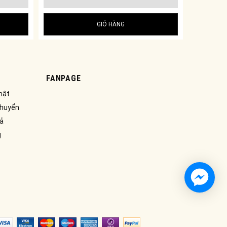
GIỎ HÀNG
FANPAGE
mật
chuyển
rả
g