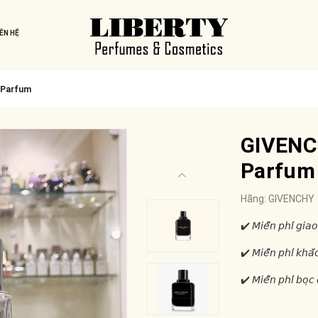
IÊN HỆ
 Parfum
GIVENC
Parfum
Hãng:
GIVENCHY
✔️ 𝘔𝘪𝘦̂̃𝘯 𝘱𝘩𝘪́ 𝘨𝘪𝘢𝘰
✔️ 𝘔𝘪𝘦̂̃𝘯 𝘱𝘩𝘪́ 𝘬𝘩𝘢̆́
✔️ 𝘔𝘪𝘦̂̃𝘯 𝘱𝘩𝘪́ 𝘣𝘰̣𝘤 