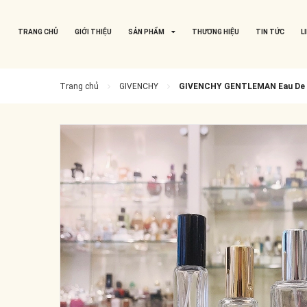
TRANG CHỦ
GIỚI THIỆU
SẢN PHẨM
THƯƠNG HIỆU
TIN TỨC
L
Trang chủ
GIVENCHY
GIVENCHY GENTLEMAN Eau De