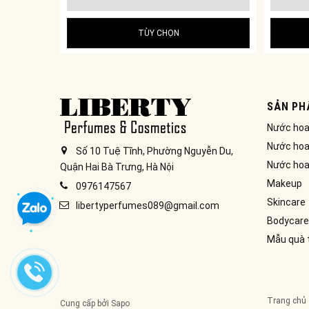
TÙY CHỌN
SẢN PH
Nước ho
Nước hoa
Số 10 Tuệ Tĩnh, Phường Nguyễn Du,
Nước hoa
Quận Hai Bà Trưng, Hà Nội
Makeup
0976147567
Skincare
libertyperfumes089@gmail.com
Bodycare
Mẫu quà 
Trang chủ
Cung cấp bởi
Sapo