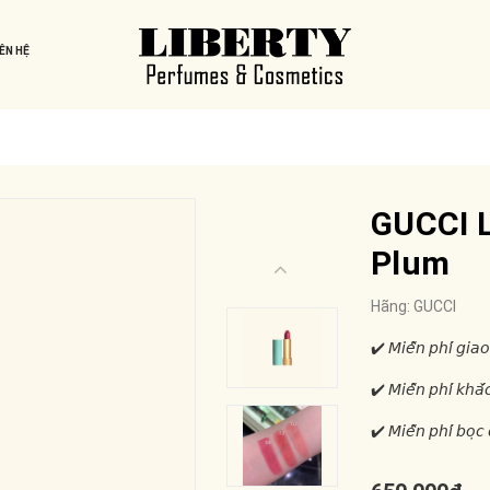
IÊN HỆ
GUCCI L
Plum
Hãng:
GUCCI
✔️ 𝘔𝘪𝘦̂̃𝘯 𝘱𝘩𝘪́ 𝘨𝘪𝘢𝘰
✔️ 𝘔𝘪𝘦̂̃𝘯 𝘱𝘩𝘪́ 𝘬𝘩𝘢̆́
✔️ 𝘔𝘪𝘦̂̃𝘯 𝘱𝘩𝘪́ 𝘣𝘰̣𝘤 