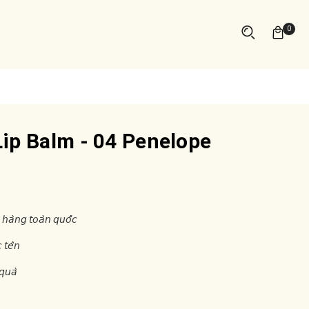
0
ip Balm - 04 Penelope
 𝘩𝘢̀𝘯𝘨 𝘵𝘰𝘢̀𝘯 𝘲𝘶𝘰̂́𝘤
 𝘵𝘦̂𝘯
𝘲𝘶𝘢̀