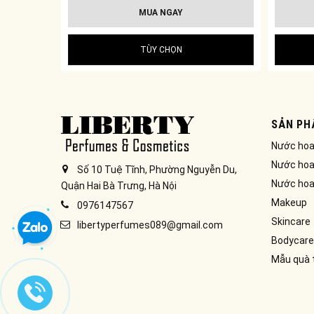
MUA NGAY
TÙY CHỌN
SẢN PH
Nước ho
Nước hoa
Số 10 Tuệ Tĩnh, Phường Nguyễn Du,
Nước hoa
Quận Hai Bà Trưng, Hà Nội
Makeup
0976147567
Skincare
libertyperfumes089@gmail.com
Bodycare
Mẫu quà 