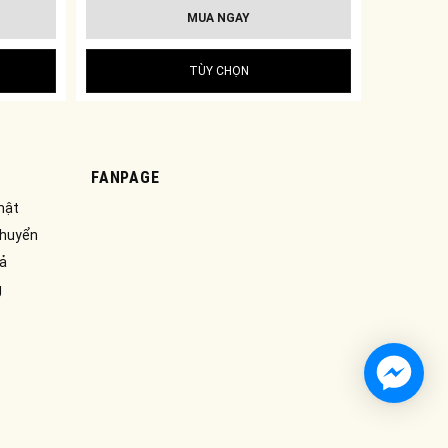
MUA NGAY
TÙY CHỌN
FANPAGE
mật
chuyển
rả
g