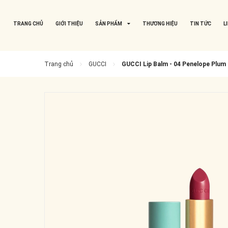
TRANG CHỦ
GIỚI THIỆU
SẢN PHẨM
THƯƠNG HIỆU
TIN TỨC
L
Trang chủ
GUCCI
GUCCI Lip Balm - 04 Penelope Plum