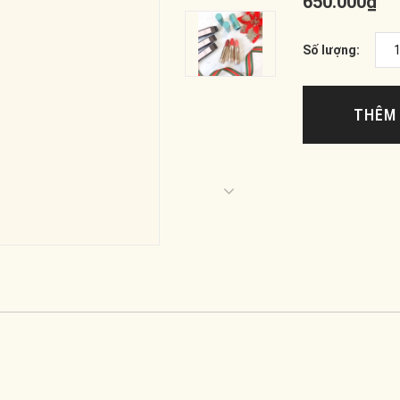
650.000₫
Số lượng:
THÊM 