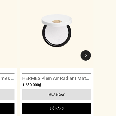
HERMES Tutti Twilly d’Hermes Eau De Parfum
HERMES Plein Air Radiant Matte Powder - 01 Nuage
1.650.000₫
1.500.000
MUA NGAY
GIỎ HÀNG