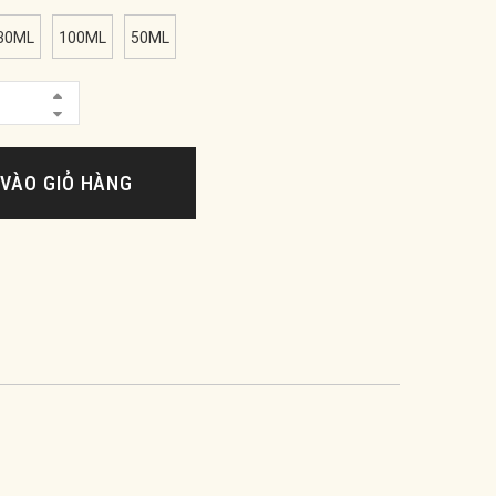
30ML
100ML
50ML
VÀO GIỎ HÀNG