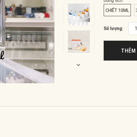
Dung tích:
CHIẾT 10ML
Số lượng:
THÊM 