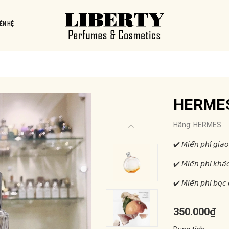
IÊN HỆ
HERMES
Hãng:
HERMES
✔️ 𝘔𝘪𝘦̂̃𝘯 𝘱𝘩𝘪́ 𝘨𝘪𝘢𝘰
✔️ 𝘔𝘪𝘦̂̃𝘯 𝘱𝘩𝘪́ 𝘬𝘩𝘢̆́
✔️ 𝘔𝘪𝘦̂̃𝘯 𝘱𝘩𝘪́ 𝘣𝘰̣𝘤 
350.000₫