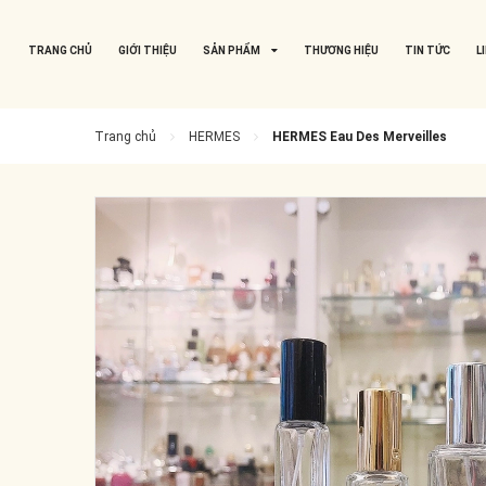
TRANG CHỦ
GIỚI THIỆU
SẢN PHẨM
THƯƠNG HIỆU
TIN TỨC
L
Trang chủ
HERMES
HERMES Eau Des Merveilles