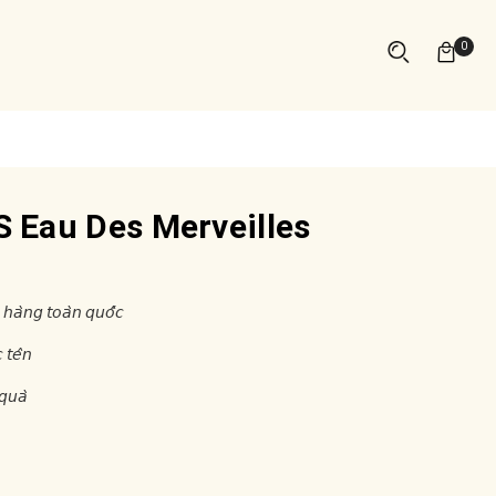
0
 Eau Des Merveilles
 𝘩𝘢̀𝘯𝘨 𝘵𝘰𝘢̀𝘯 𝘲𝘶𝘰̂́𝘤
 𝘵𝘦̂𝘯
𝘲𝘶𝘢̀