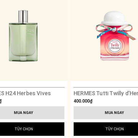
S H24 Herbes Vives
₫
400.000₫
MUA NGAY
MUA NGAY
TÙY CHỌN
TÙY CHỌN