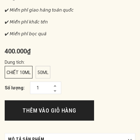
✔️ 𝘔𝘪𝘦̂̃𝘯 𝘱𝘩𝘪́ 𝘨𝘪𝘢𝘰 𝘩𝘢̀𝘯𝘨 𝘵𝘰𝘢̀𝘯 𝘲𝘶𝘰̂́𝘤
✔️ 𝘔𝘪𝘦̂̃𝘯 𝘱𝘩𝘪́ 𝘬𝘩𝘢̆́𝘤 𝘵𝘦̂𝘯
✔️ 𝘔𝘪𝘦̂̃𝘯 𝘱𝘩𝘪́ 𝘣𝘰̣𝘤 𝘲𝘶𝘢̀
400.000₫
Dung tích:
CHIẾT 10ML
50ML
Số lượng:
THÊM VÀO GIỎ HÀNG
MÔ TẢ SẢN PHẨM