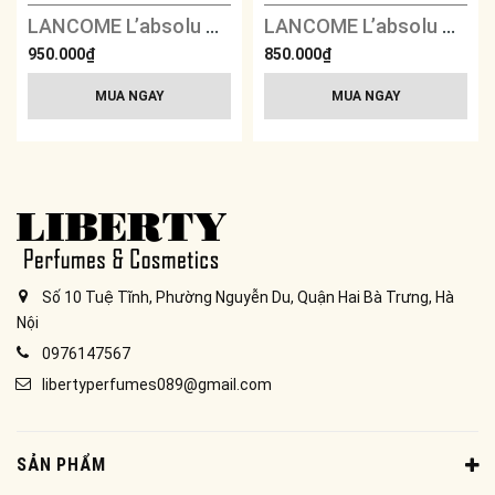
LANCOME L’absolu Rouge Intimatte - 360 Flirting Thills
LANCOME L’absolu Rouge Drama Matte - 292 Overdramatic
950.000₫
850.000₫
MUA NGAY
MUA NGAY
Số 10 Tuệ Tĩnh, Phường Nguyễn Du, Quận Hai Bà Trưng, Hà
Nội
0976147567
libertyperfumes089@gmail.com
SẢN PHẨM