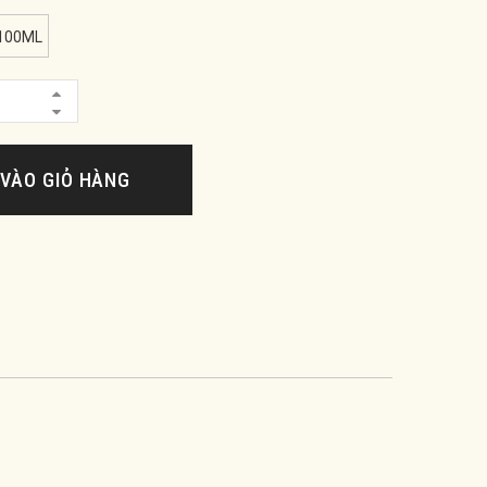
100ML
VÀO GIỎ HÀNG