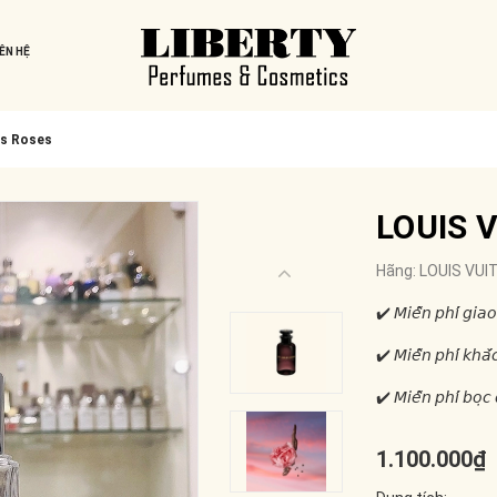
IÊN HỆ
es Roses
LOUIS V
Hãng:
LOUIS VUI
✔️ 𝘔𝘪𝘦̂̃𝘯 𝘱𝘩𝘪́ 𝘨𝘪𝘢𝘰
✔️ 𝘔𝘪𝘦̂̃𝘯 𝘱𝘩𝘪́ 𝘬𝘩𝘢̆́
✔️ 𝘔𝘪𝘦̂̃𝘯 𝘱𝘩𝘪́ 𝘣𝘰̣𝘤 
1.100.000₫