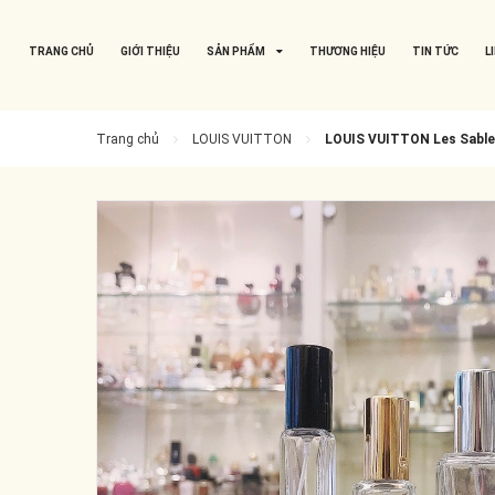
TRANG CHỦ
GIỚI THIỆU
SẢN PHẨM
THƯƠNG HIỆU
TIN TỨC
L
Trang chủ
LOUIS VUITTON
LOUIS VUITTON Les Sabl