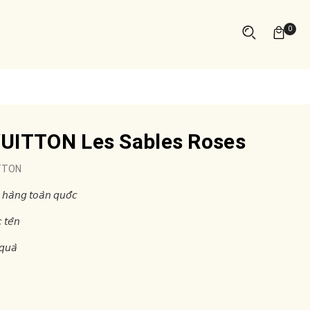
0
UITTON Les Sables Roses
TTON
 𝘩𝘢̀𝘯𝘨 𝘵𝘰𝘢̀𝘯 𝘲𝘶𝘰̂́𝘤
 𝘵𝘦̂𝘯
𝘲𝘶𝘢̀