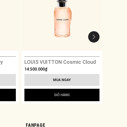
dy
LOUIS VUITTON Cosmic Cloud
LOUIS V
14.500.000₫
14.500.00
MUA NGAY
GIỎ HÀNG
FANPAGE