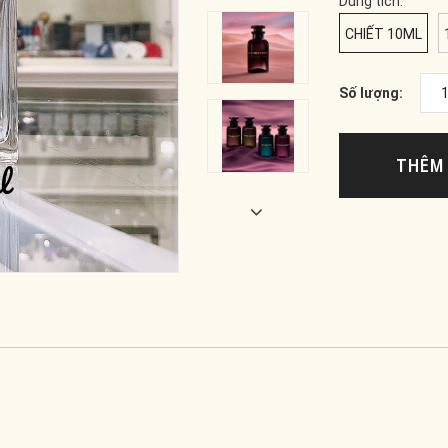
Dung tích:
CHIẾT 10ML
Số lượng:
THÊM 