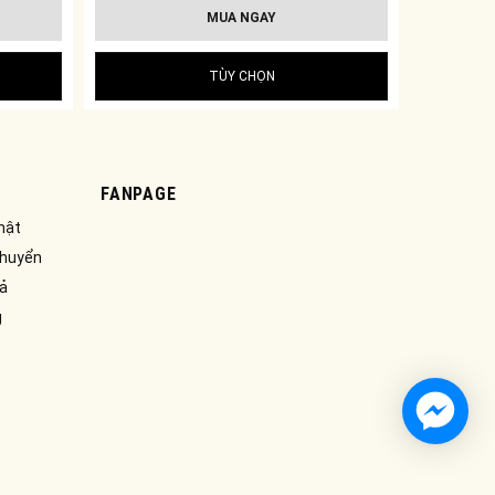
MUA NGAY
TÙY CHỌN
FANPAGE
mật
chuyển
rả
g