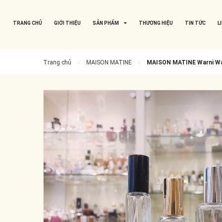
TRANG CHỦ
GIỚI THIỆU
SẢN PHẨM
THƯƠNG HIỆU
TIN TỨC
L
Trang chủ
MAISON MATINE
MAISON MATINE Warni Wa