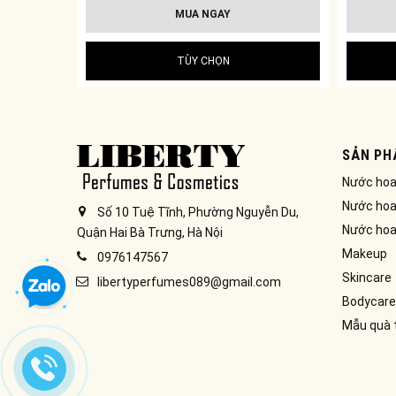
MUA NGAY
TÙY CHỌN
SẢN PH
Nước ho
Nước hoa
Số 10 Tuệ Tĩnh, Phường Nguyễn Du,
Nước hoa
Quận Hai Bà Trưng, Hà Nội
Makeup
0976147567
Skincare
libertyperfumes089@gmail.com
Bodycare
Mẫu quà 