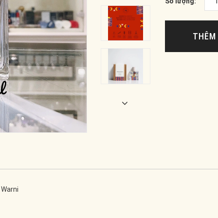
Số lượng:
THÊM 
 Warni