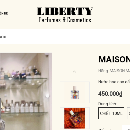
IÊN HỆ
rni
MAISON
Hãng:
MAISON M
Nước hoa cao cấ
450.000₫
Dung tích:
CHIẾT 10ML