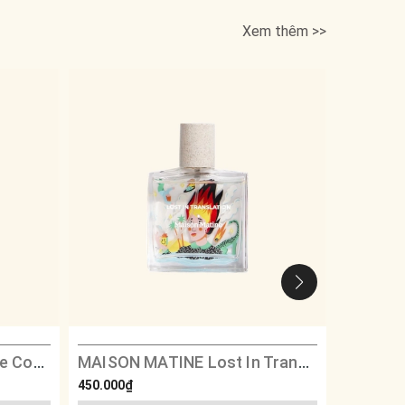
Xem thêm >>
MAISON MATINE Esprit De Contradiction
MAISON MATINE Lost In Translation
MAISON
450.000₫
450.000₫