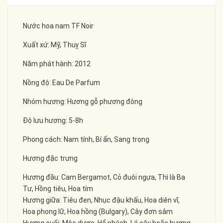
Nước hoa nam TF Noir
Xuất xứ: Mỹ, Thuỵ Sĩ
Năm phát hành: 2012
Nồng độ: Eau De Parfum
Nhóm hương: Hương gỗ phương đông
Độ lưu hương: 5-8h
Phong cách: Nam tính, Bí ẩn, Sang trọng
Hương đặc trưng
Hương đầu: Cam Bergamot, Cỏ đuôi ngựa, Thì là Ba
Tư, Hồng tiêu, Hoa tím
Hương giữa: Tiêu đen, Nhục đậu khấu, Hoa diên vĩ,
Hoa phong lữ, Hoa hồng (Bulgary), Cây đơn sâm
Hương cuối: Mộc dược, Hổ phách, Lá cây hoắc hương,