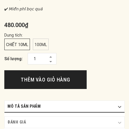
✔️ 𝘔𝘪𝘦̂̃𝘯 𝘱𝘩𝘪́ 𝘣𝘰̣𝘤 𝘲𝘶𝘢̀
480.000₫
Dung tích:
CHIẾT 10ML
100ML
Số lượng:
THÊM VÀO GIỎ HÀNG
MÔ TẢ SẢN PHẨM
ĐÁNH GIÁ