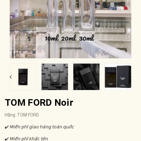
TOM FORD Noir
Hãng:
TOM FORD
✔️ 𝘔𝘪𝘦̂̃𝘯 𝘱𝘩𝘪́ 𝘨𝘪𝘢𝘰 𝘩𝘢̀𝘯𝘨 𝘵𝘰𝘢̀𝘯 𝘲𝘶𝘰̂́𝘤
✔️ 𝘔𝘪𝘦̂̃𝘯 𝘱𝘩𝘪́ 𝘬𝘩𝘢̆́𝘤 𝘵𝘦̂𝘯