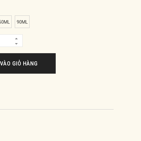
50ML
90ML
VÀO GIỎ HÀNG