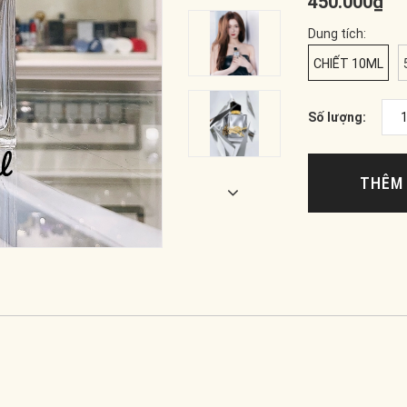
450.000₫
Dung tích:
CHIẾT 10ML
Số lượng:
THÊM 