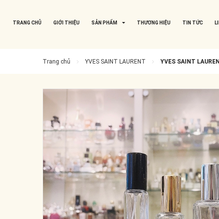
TRANG CHỦ
GIỚI THIỆU
SẢN PHẨM
THƯƠNG HIỆU
TIN TỨC
L
Trang chủ
YVES SAINT LAURENT
YVES SAINT LAURENT 