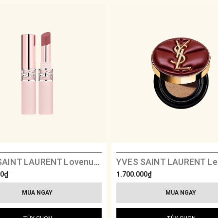
YVES SAINT LAURENT Lovenude Lip Blusher Soft Blurring Lip Color
00₫
1.700.000₫
MUA NGAY
MUA NGAY