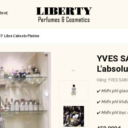
IÊN HỆ
Libre L’absolu Platine
YVES S
L’absolu
Hãng:
YVES SAI
✔️ 𝘔𝘪𝘦̂̃𝘯 𝘱𝘩𝘪́ 𝘨𝘪𝘢𝘰
✔️ 𝘔𝘪𝘦̂̃𝘯 𝘱𝘩𝘪́ 𝘬𝘩𝘢̆́
✔️ 𝘔𝘪𝘦̂̃𝘯 𝘱𝘩𝘪́ 𝘣𝘰̣𝘤 