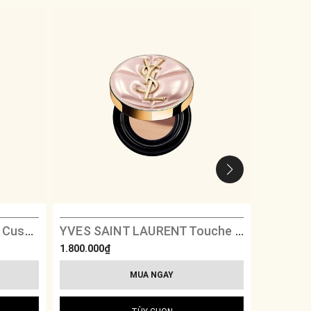
YVES SAINT LAURENT Le Cushion Encre De Peau Couture Collection 2025
YVES SAINT LAURENT Touche Eclat Glow-Pact Cushion Collector 2025
1.800.000₫
500.000₫
MUA NGAY