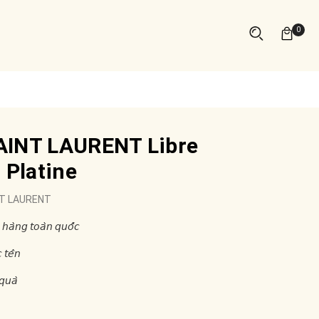
0
AINT LAURENT Libre
 Platine
NT LAURENT
 𝘩𝘢̀𝘯𝘨 𝘵𝘰𝘢̀𝘯 𝘲𝘶𝘰̂́𝘤
 𝘵𝘦̂𝘯
𝘲𝘶𝘢̀