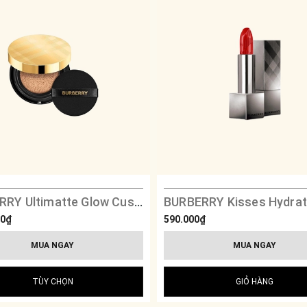
BURBERRY Ultimatte Glow Cushion
00₫
590.000₫
MUA NGAY
MUA NGAY
TÙY CHỌN
GIỎ HÀNG