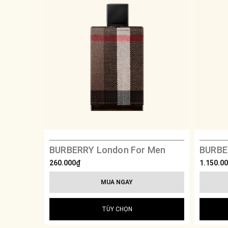
BURBERRY London For Men
260.000₫
1.150.0
MUA NGAY
TÙY CHỌN