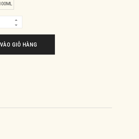
100ML
VÀO GIỎ HÀNG