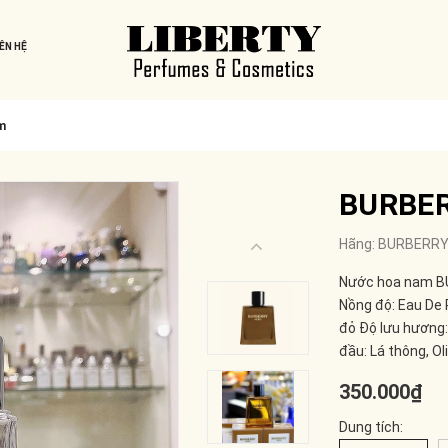
IÊN HỆ
m
BURBER
Hãng:
BURBERR
Nước hoa nam B
Nồng độ: Eau De
đỏ Độ lưu hương:
đầu: Lá thông, O
350.000₫
Dung tích: