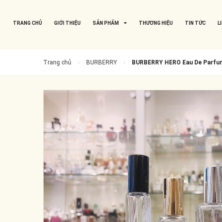
TRANG CHỦ
GIỚI THIỆU
SẢN PHẨM
THƯƠNG HIỆU
TIN TỨC
L
Trang chủ
BURBERRY
BURBERRY HERO Eau De Parfu