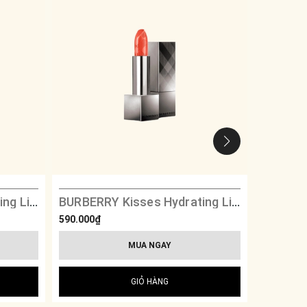
BURBERRY Kisses Hydrating Lip Colour - 109 Military Red
BURBERRY Kisses Hydrating Lip Colour - 73 Bright Coral
590.000₫
790.000₫
MUA NGAY
GIỎ HÀNG