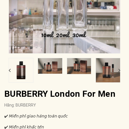
BURBERRY London For Men
Hãng:
BURBERRY
✔️ 𝘔𝘪𝘦̂̃𝘯 𝘱𝘩𝘪́ 𝘨𝘪𝘢𝘰 𝘩𝘢̀𝘯𝘨 𝘵𝘰𝘢̀𝘯 𝘲𝘶𝘰̂́𝘤
✔️ 𝘔𝘪𝘦̂̃𝘯 𝘱𝘩𝘪́ 𝘬𝘩𝘢̆́𝘤 𝘵𝘦̂𝘯