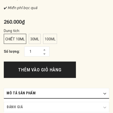
✔️ 𝘔𝘪𝘦̂̃𝘯 𝘱𝘩𝘪́ 𝘣𝘰̣𝘤 𝘲𝘶𝘢̀
260.000₫
Dung tích:
CHIẾT 10ML
30ML
100ML
Số lượng:
THÊM VÀO GIỎ HÀNG
MÔ TẢ SẢN PHẨM
ĐÁNH GIÁ