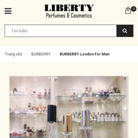
0
Trang chủ
BURBERRY
BURBERRY London For Men