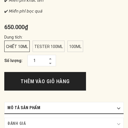
✔️ 𝘔𝘪𝘦̂̃𝘯 𝘱𝘩𝘪́ 𝘬𝘩𝘢̆́𝘤 𝘵𝘦̂𝘯
✔️ 𝘔𝘪𝘦̂̃𝘯 𝘱𝘩𝘪́ 𝘣𝘰̣𝘤 𝘲𝘶𝘢̀
650.000₫
Dung tích:
CHIẾT 10ML
TESTER 100ML
100ML
Số lượng:
THÊM VÀO GIỎ HÀNG
MÔ TẢ SẢN PHẨM
ĐÁNH GIÁ