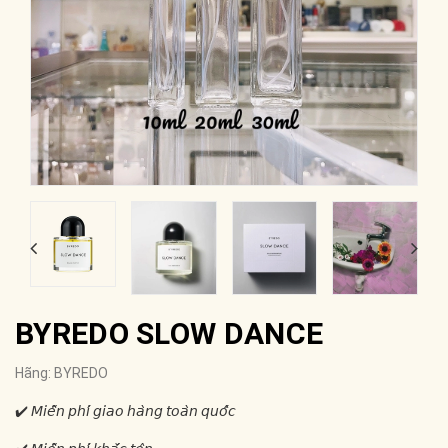
BYREDO SLOW DANCE
Hãng:
BYREDO
✔️ 𝘔𝘪𝘦̂̃𝘯 𝘱𝘩𝘪́ 𝘨𝘪𝘢𝘰 𝘩𝘢̀𝘯𝘨 𝘵𝘰𝘢̀𝘯 𝘲𝘶𝘰̂́𝘤