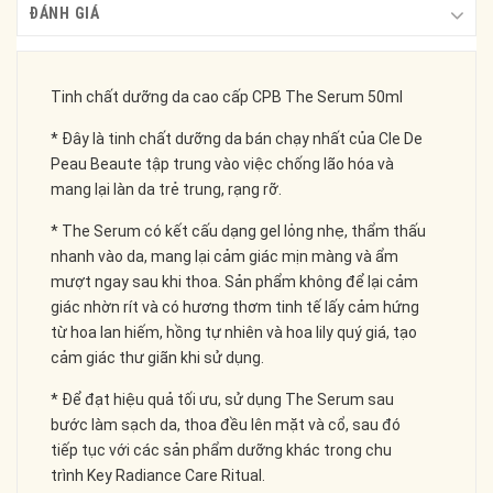
ĐÁNH GIÁ
Tinh chất dưỡng da cao cấp CPB The Serum 50ml
* Đây là tinh chất dưỡng da bán chạy nhất của Cle De
Peau Beaute tập trung vào việc chống lão hóa và
mang lại làn da trẻ trung, rạng rỡ.
* The Serum có kết cấu dạng gel lỏng nhẹ, thẩm thấu
nhanh vào da, mang lại cảm giác mịn màng và ẩm
mượt ngay sau khi thoa. Sản phẩm không để lại cảm
giác nhờn rít và có hương thơm tinh tế lấy cảm hứng
từ hoa lan hiếm, hồng tự nhiên và hoa lily quý giá, tạo
cảm giác thư giãn khi sử dụng.
* Để đạt hiệu quả tối ưu, sử dụng The Serum sau
bước làm sạch da, thoa đều lên mặt và cổ, sau đó
tiếp tục với các sản phẩm dưỡng khác trong chu
trình Key Radiance Care Ritual.