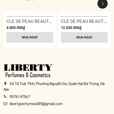
CLE DE PEAU BEAUTE The Serum
CLE DE PEAU BEAUTE Key Radiance Night Care & Enhancing Eye Contour Cream Supreme Set
4.800.000₫
12.500.000₫
MUA NGAY
MUA NGAY
Số 10 Tuệ Tĩnh, Phường Nguyễn Du, Quận Hai Bà Trưng, Hà
Nội
0976147567
libertyperfumes089@gmail.com