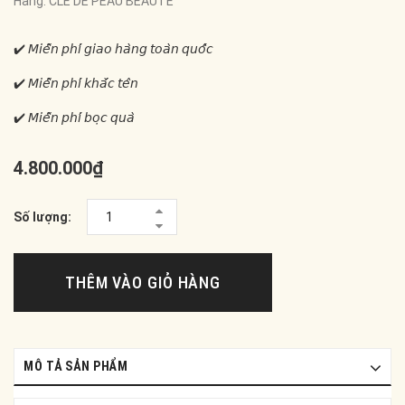
Hãng:
CLE DE PEAU BEAUTE
✔️ 𝘔𝘪𝘦̂̃𝘯 𝘱𝘩𝘪́ 𝘨𝘪𝘢𝘰 𝘩𝘢̀𝘯𝘨 𝘵𝘰𝘢̀𝘯 𝘲𝘶𝘰̂́𝘤
✔️ 𝘔𝘪𝘦̂̃𝘯 𝘱𝘩𝘪́ 𝘬𝘩𝘢̆́𝘤 𝘵𝘦̂𝘯
✔️ 𝘔𝘪𝘦̂̃𝘯 𝘱𝘩𝘪́ 𝘣𝘰̣𝘤 𝘲𝘶𝘢̀
4.800.000₫
Số lượng:
THÊM VÀO GIỎ HÀNG
MÔ TẢ SẢN PHẨM