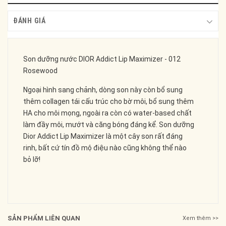
ĐÁNH GIÁ
Son dưỡng nước DIOR Addict Lip Maximizer - 012
Rosewood
Ngoại hình sang chảnh, dòng son này còn bổ sung
thêm collagen tái cấu trúc cho bờ môi, bổ sung thêm
HA cho môi mọng, ngoài ra còn có water-based chất
làm đầy môi, mướt và căng bóng đáng kể. Son dưỡng
Dior Addict Lip Maximizer là một cây son rất đáng
rinh, bất cứ tín đồ mộ điệu nào cũng không thể nào
bỏ lỡ!
SẢN PHẨM LIÊN QUAN
Xem thêm >>