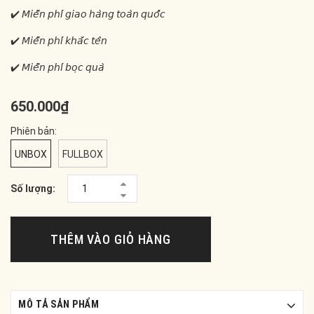
✔️ 𝘔𝘪𝘦̂̃𝘯 𝘱𝘩𝘪́ 𝘨𝘪𝘢𝘰 𝘩𝘢̀𝘯𝘨 𝘵𝘰𝘢̀𝘯 𝘲𝘶𝘰̂́𝘤
✔️ 𝘔𝘪𝘦̂̃𝘯 𝘱𝘩𝘪́ 𝘬𝘩𝘢̆́𝘤 𝘵𝘦̂𝘯
✔️ 𝘔𝘪𝘦̂̃𝘯 𝘱𝘩𝘪́ 𝘣𝘰̣𝘤 𝘲𝘶𝘢̀
650.000₫
Phiên bản:
UNBOX
FULLBOX
Số lượng:
THÊM VÀO GIỎ HÀNG
MÔ TẢ SẢN PHẨM