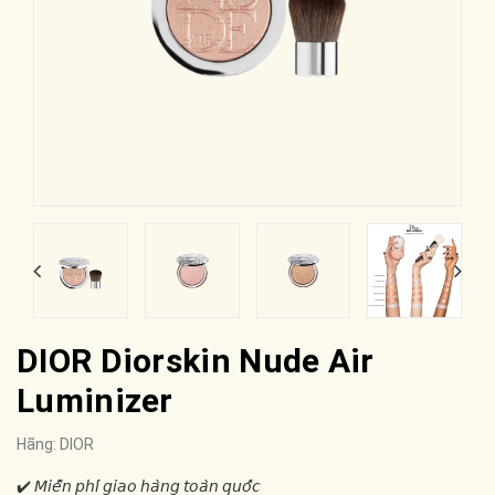
DIOR Diorskin Nude Air
Luminizer
Hãng:
DIOR
✔️ 𝘔𝘪𝘦̂̃𝘯 𝘱𝘩𝘪́ 𝘨𝘪𝘢𝘰 𝘩𝘢̀𝘯𝘨 𝘵𝘰𝘢̀𝘯 𝘲𝘶𝘰̂́𝘤