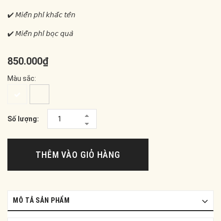
✔️ 𝘔𝘪𝘦̂̃𝘯 𝘱𝘩𝘪́ 𝘬𝘩𝘢̆́𝘤 𝘵𝘦̂𝘯
✔️ 𝘔𝘪𝘦̂̃𝘯 𝘱𝘩𝘪́ 𝘣𝘰̣𝘤 𝘲𝘶𝘢̀
850.000₫
Màu sắc:
Số lượng:
THÊM VÀO GIỎ HÀNG
MÔ TẢ SẢN PHẨM