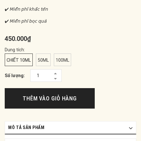
✔️ 𝘔𝘪𝘦̂̃𝘯 𝘱𝘩𝘪́ 𝘬𝘩𝘢̆́𝘤 𝘵𝘦̂𝘯
✔️ 𝘔𝘪𝘦̂̃𝘯 𝘱𝘩𝘪́ 𝘣𝘰̣𝘤 𝘲𝘶𝘢̀
450.000₫
Dung tích:
CHIẾT 10ML
50ML
100ML
Số lượng:
THÊM VÀO GIỎ HÀNG
MÔ TẢ SẢN PHẨM