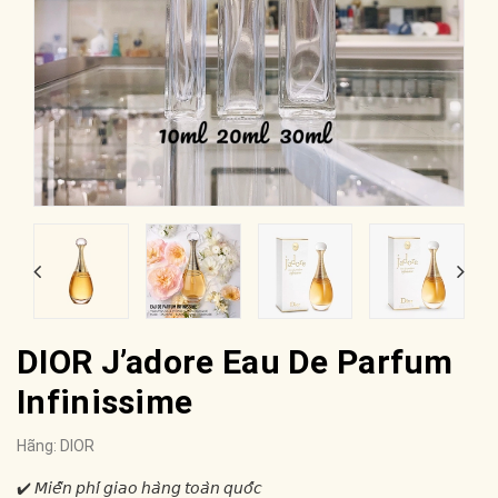
DIOR J’adore Eau De Parfum
Infinissime
Hãng:
DIOR
✔️ 𝘔𝘪𝘦̂̃𝘯 𝘱𝘩𝘪́ 𝘨𝘪𝘢𝘰 𝘩𝘢̀𝘯𝘨 𝘵𝘰𝘢̀𝘯 𝘲𝘶𝘰̂́𝘤