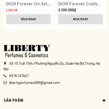
DIOR Forever On Set Powder
DIOR Forever Cushion Foundation Compact - Pink Embroidered Cannage
Liên hệ
2.200.000₫
MUA NGAY
MUA NGAY
Số 10 Tuệ Tĩnh, Phường Nguyễn Du, Quận Hai Bà Trưng, Hà
Nội
0976147567
libertyperfumes089@gmail.com
SẢN PHẨM