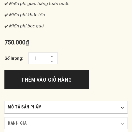
✔️ 𝘔𝘪𝘦̂̃𝘯 𝘱𝘩𝘪́ 𝘨𝘪𝘢𝘰 𝘩𝘢̀𝘯𝘨 𝘵𝘰𝘢̀𝘯 𝘲𝘶𝘰̂́𝘤
✔️ 𝘔𝘪𝘦̂̃𝘯 𝘱𝘩𝘪́ 𝘬𝘩𝘢̆́𝘤 𝘵𝘦̂𝘯
✔️ 𝘔𝘪𝘦̂̃𝘯 𝘱𝘩𝘪́ 𝘣𝘰̣𝘤 𝘲𝘶𝘢̀
750.000₫
Số lượng:
THÊM VÀO GIỎ HÀNG
MÔ TẢ SẢN PHẨM
ĐÁNH GIÁ