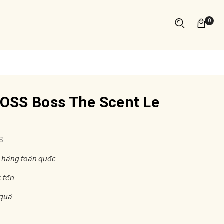
0
OSS Boss The Scent Le
S
 𝘩𝘢̀𝘯𝘨 𝘵𝘰𝘢̀𝘯 𝘲𝘶𝘰̂́𝘤
 𝘵𝘦̂𝘯
𝘲𝘶𝘢̀