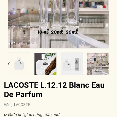
LACOSTE L.12.12 Blanc Eau
De Parfum
Hãng:
LACOSTE
✔️ 𝘔𝘪𝘦̂̃𝘯 𝘱𝘩𝘪́ 𝘨𝘪𝘢𝘰 𝘩𝘢̀𝘯𝘨 𝘵𝘰𝘢̀𝘯 𝘲𝘶𝘰̂́𝘤