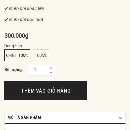
✔️ 𝘔𝘪𝘦̂̃𝘯 𝘱𝘩𝘪́ 𝘬𝘩𝘢̆́𝘤 𝘵𝘦̂𝘯
✔️ 𝘔𝘪𝘦̂̃𝘯 𝘱𝘩𝘪́ 𝘣𝘰̣𝘤 𝘲𝘶𝘢̀
300.000₫
Dung tích:
CHIẾT 10ML
100ML
Số lượng:
THÊM VÀO GIỎ HÀNG
MÔ TẢ SẢN PHẨM