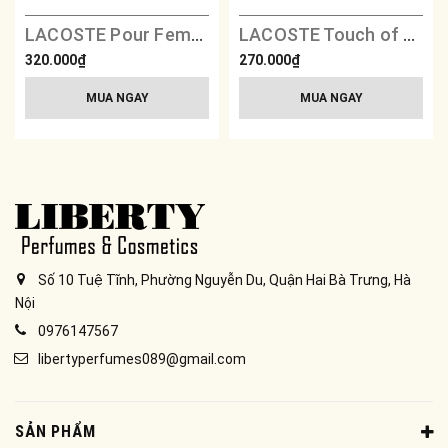
LACOSTE Pour Femme Eau De Parfum
LACOSTE Touch of Pink Pour Femme
320.000₫
270.000₫
MUA NGAY
MUA NGAY
Số 10 Tuệ Tĩnh, Phường Nguyễn Du, Quận Hai Bà Trưng, Hà
Nội
0976147567
libertyperfumes089@gmail.com
SẢN PHẨM