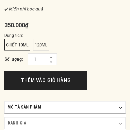
✔️ 𝘔𝘪𝘦̂̃𝘯 𝘱𝘩𝘪́ 𝘣𝘰̣𝘤 𝘲𝘶𝘢̀
350.000₫
Dung tích:
CHIẾT 10ML
120ML
Số lượng:
THÊM VÀO GIỎ HÀNG
MÔ TẢ SẢN PHẨM
ĐÁNH GIÁ