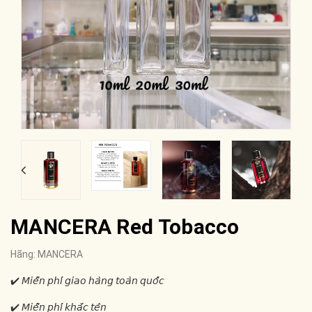
MANCERA Red Tobacco
Hãng:
MANCERA
✔️ 𝘔𝘪𝘦̂̃𝘯 𝘱𝘩𝘪́ 𝘨𝘪𝘢𝘰 𝘩𝘢̀𝘯𝘨 𝘵𝘰𝘢̀𝘯 𝘲𝘶𝘰̂́𝘤
✔️ 𝘔𝘪𝘦̂̃𝘯 𝘱𝘩𝘪́ 𝘬𝘩𝘢̆́𝘤 𝘵𝘦̂𝘯