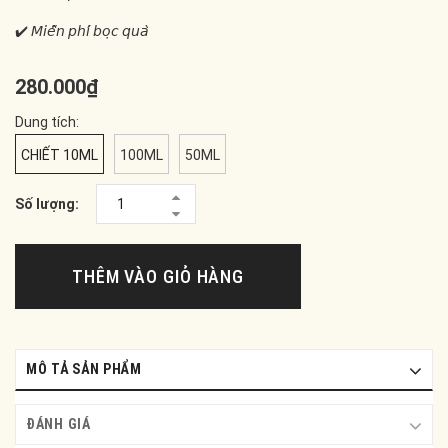
✔️ 𝘔𝘪𝘦̂̃𝘯 𝘱𝘩𝘪́ 𝘣𝘰̣𝘤 𝘲𝘶𝘢̀
280.000₫
Dung tích:
CHIẾT 10ML
100ML
50ML
Số lượng:
THÊM VÀO GIỎ HÀNG
MÔ TẢ SẢN PHẨM
ĐÁNH GIÁ