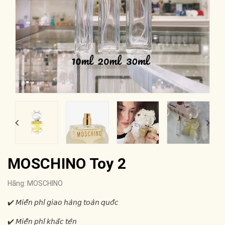
MOSCHINO Toy 2
Hãng:
MOSCHINO
✔️ 𝘔𝘪𝘦̂̃𝘯 𝘱𝘩𝘪́ 𝘨𝘪𝘢𝘰 𝘩𝘢̀𝘯𝘨 𝘵𝘰𝘢̀𝘯 𝘲𝘶𝘰̂́𝘤
✔️ 𝘔𝘪𝘦̂̃𝘯 𝘱𝘩𝘪́ 𝘬𝘩𝘢̆́𝘤 𝘵𝘦̂𝘯