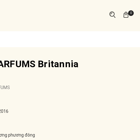
0
ARFUMS Britannia
FUMS
2016
ơng phương đông