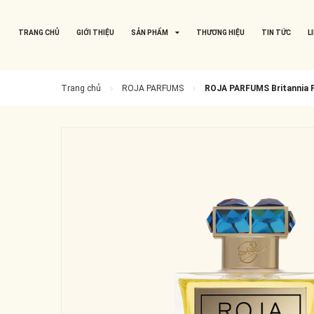
TRANG CHỦ
GIỚI THIỆU
SẢN PHẨM
THƯƠNG HIỆU
TIN TỨC
L
Trang chủ
ROJA PARFUMS
ROJA PARFUMS Britannia 