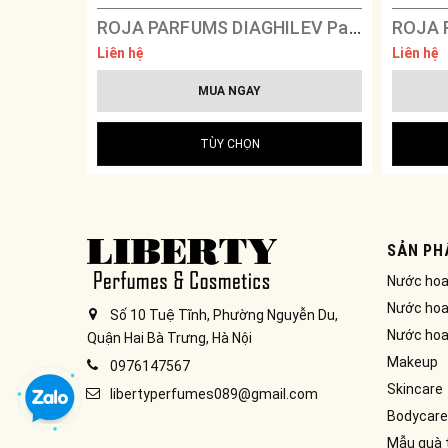
ROJA PARFUMS DIAGHILEV Parfum
Liên hệ
Liên hệ
MUA NGAY
TÙY CHỌN
SẢN PH
Nước ho
Nước hoa
Số 10 Tuệ Tĩnh, Phường Nguyễn Du,
Nước hoa
Quận Hai Bà Trưng, Hà Nội
Makeup
0976147567
Skincare
libertyperfumes089@gmail.com
Bodycare
Mẫu quà 