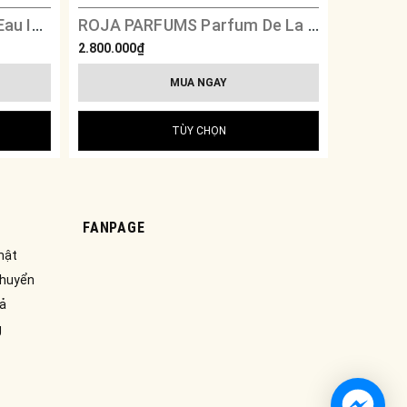
ROJA PARFUMS Elysium Eau Intense
ROJA PARFUMS Parfum De La Nuit 3
2.800.000₫
2.750.000
MUA NGAY
TÙY CHỌN
FANPAGE
mật
chuyển
rả
g