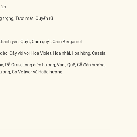
12h
 trọng, Tươi mát, Quyến rũ
g
thanh yên, Quýt, Cam quýt, Cam Bergamot
ào, Cây vòi voi, Hoa Violet, Hoa nhài, Hoa hồng, Cassia
o, Rễ Orris, Long diên hương, Vani, Quế, Gỗ đàn hương,
ương, Cỏ Vetiver và Hoắc hương.