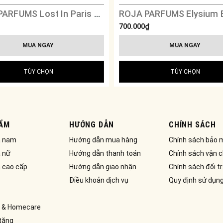
ROJA PARFUMS Lost In Paris Parfum
700.000₫
MUA NGAY
MUA NGAY
TÙY CHỌN
TÙY CHỌN
ẨM
HƯỚNG DẪN
CHÍNH SÁCH
a nam
Hướng dẫn mua hàng
Chính sách bảo 
 nữ
Hướng dẫn thanh toán
Chính sách vận 
 cao cấp
Hướng dẫn giao nhận
Chính sách đổi t
Điều khoản dịch vụ
Quy định sử dụn
 & Homecare
tặng