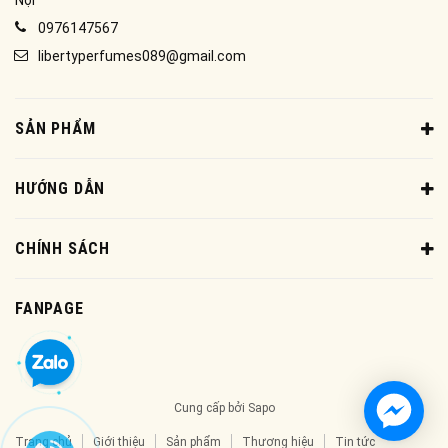
0976147567
libertyperfumes089@gmail.com
SẢN PHẨM
HƯỚNG DẪN
CHÍNH SÁCH
FANPAGE
Cung cấp bởi
Sapo
Trang chủ
Giới thiệu
Sản phẩm
Thương hiệu
Tin tức