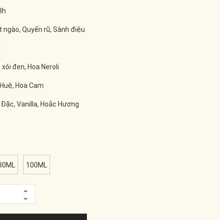
8h
 ngào, Quyến rũ, Sành điệu
g
ôi đen, Hoa Neroli
 Huệ, Hoa Cam
Đặc, Vanilla, Hoắc Hương
30ML
100ML