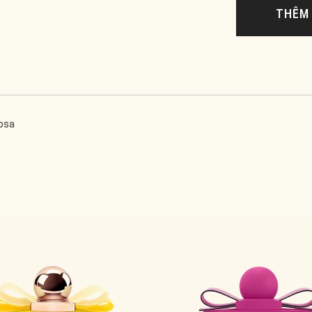
THÊM 
osa