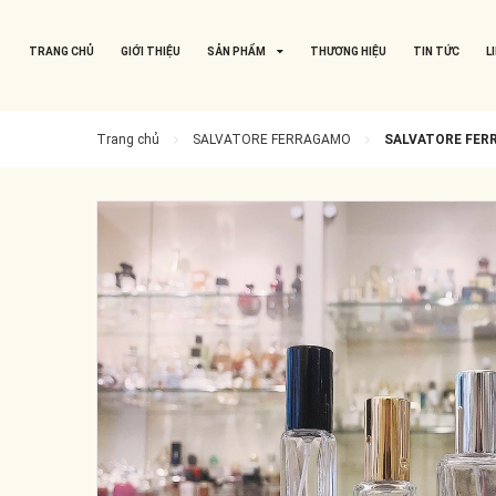
TRANG CHỦ
GIỚI THIỆU
SẢN PHẨM
THƯƠNG HIỆU
TIN TỨC
L
Trang chủ
SALVATORE FERRAGAMO
SALVATORE FERR