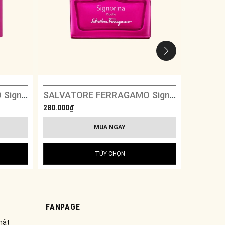
SALVATORE FERRAGAMO Signorina Ribelle Limited Edition
SALVATORE FERRAGAMO Signorina Ribelle
280.000₫
280.000₫
MUA NGAY
TÙY CHỌN
FANPAGE
mật