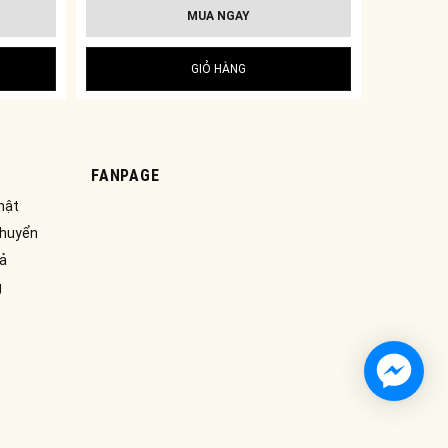
MUA NGAY
GIỎ HÀNG
FANPAGE
mật
chuyển
rả
g