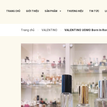
TRANG CHỦ
GIỚI THIỆU
SẢN PHẨM
THƯƠNG HIỆU
TIN TỨC
L
Trang chủ
VALENTINO
VALENTINO UOMO Born In Rom