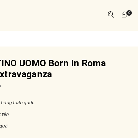
0
INO UOMO Born In Roma
xtravaganza
O
 𝘩𝘢̀𝘯𝘨 𝘵𝘰𝘢̀𝘯 𝘲𝘶𝘰̂́𝘤
 𝘵𝘦̂𝘯
𝘲𝘶𝘢̀