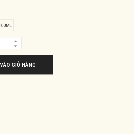
100ML
VÀO GIỎ HÀNG