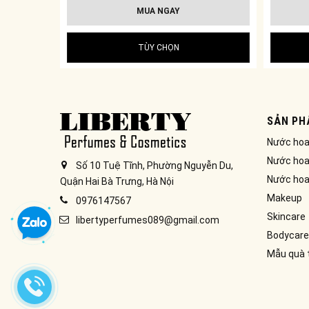
MUA NGAY
TÙY CHỌN
SẢN PH
Nước ho
Nước hoa
Số 10 Tuệ Tĩnh, Phường Nguyễn Du,
Nước hoa
Quận Hai Bà Trưng, Hà Nội
Makeup
0976147567
Skincare
libertyperfumes089@gmail.com
Bodycare
Mẫu quà 