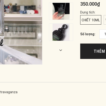
350.000₫
Dung tích:
CHIẾT 10ML
Số lượng:
THÊM 
xtravaganza