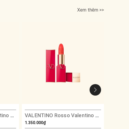
Xem thêm >>
VALENTINO Rosso Valentino Satin - 217A Ethereal Red
VALENTINO Rosso Valentino Matte - 403A Fierce Orange
VALENTI
1.350.000₫
360.000₫