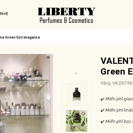
IÊN HỆ
a Green Extravaganza
VALENT
Green E
Hãng:
VALENTIN
✔️ 𝘔𝘪𝘦̂̃𝘯 𝘱𝘩𝘪́ 𝘨𝘪𝘢𝘰
✔️ 𝘔𝘪𝘦̂̃𝘯 𝘱𝘩𝘪́ 𝘬𝘩𝘢̆́
✔️ 𝘔𝘪𝘦̂̃𝘯 𝘱𝘩𝘪́ 𝘣𝘰̣𝘤 