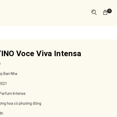
0
NO Voce Viva Intensa
O
ây Ban Nha
2021
 Parfum Intense
ơng hoa cỏ phương đông
8h