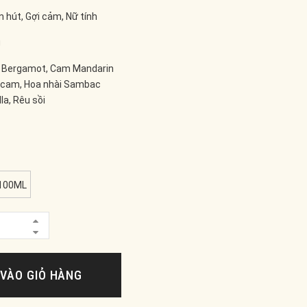
 hút, Gợi cảm, Nữ tính
g
 Bergamot, Cam Mandarin
 cam, Hoa nhài Sambac
la, Rêu sồi
100ML
VÀO GIỎ HÀNG