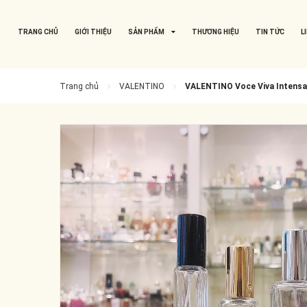
TRANG CHỦ
GIỚI THIỆU
SẢN PHẨM
THƯƠNG HIỆU
TIN TỨC
L
Trang chủ
VALENTINO
VALENTINO Voce Viva Intensa