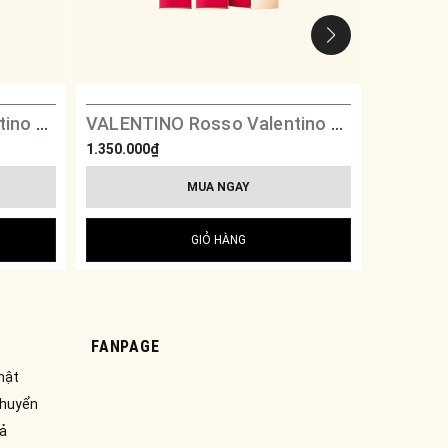
VALENTINO Rosso Valentino Satin - 217A Ethereal Red
VALENTINO Rosso Valentino Matte - 403A Fierce Orange
VALENTI
1.350.000₫
360.000₫
MUA NGAY
GIỎ HÀNG
FANPAGE
mật
chuyển
rả