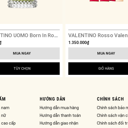
VALENTINO UOMO Born In Roma Green Extravaganza
₫
1.350.000₫
MUA NGAY
MUA NGAY
TÙY CHỌN
GIỎ HÀNG
ẨM
HƯỚNG DẪN
CHÍNH SÁCH
a nam
Hướng dẫn mua hàng
Chính sách bảo 
 nữ
Hướng dẫn thanh toán
Chính sách vận 
 cao cấp
Hướng dẫn giao nhận
Chính sách đổi t